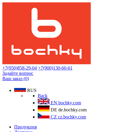
+7(950)858-29-04
+7(900)130-60-61
Задайте вопрос
Ваш заказ (0)
RUS
Back
EN
bochky.com
DE
de.bochky.com
CZ
cz.bochky.com
Продукция