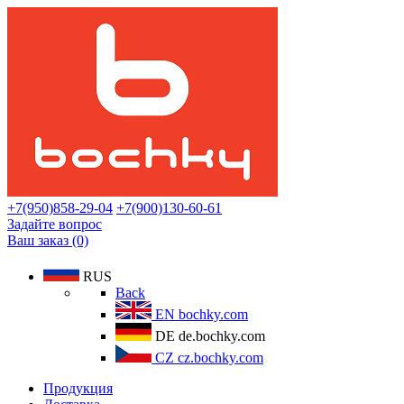
+7(950)858-29-04
+7(900)130-60-61
Задайте вопрос
Ваш заказ (0)
RUS
Back
EN
bochky.com
DE
de.bochky.com
CZ
cz.bochky.com
Продукция