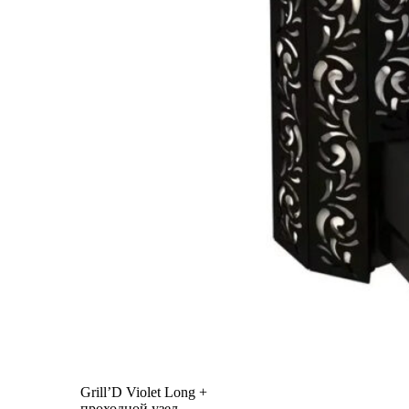
Grill’D Violet Long +
проходной узел