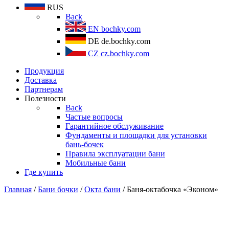
RUS
Back
EN
bochky.com
DE
de.bochky.com
CZ
cz.bochky.com
Продукция
Доставка
Партнерам
Полезности
Back
Частые вопросы
Гарантийное обслуживание
Фундаменты и площадки для установки
бань-бочек
Правила эксплуатации бани
Мобильные бани
Где купить
Главная
/
Бани бочки
/
Окта бани
/ Баня-октабочка «Эконом»